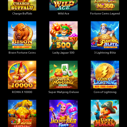
Charge Buffalo
Wild Ace
Fortune Gems Legend
Bison Fortune Coins
Lucky Jaguar 500
3 Lightning Blitz
ROMA X 10000
Super Mahjong Deluxe
Coin of Lightning