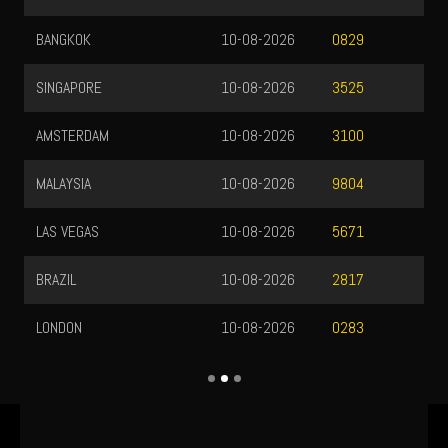
BANGKOK
10-08-2026
0829
SINGAPORE
10-08-2026
3525
AMSTERDAM
10-08-2026
3100
MALAYSIA
10-08-2026
9804
LAS VEGAS
10-08-2026
5671
BRAZIL
10-08-2026
2817
LONDON
10-08-2026
0283