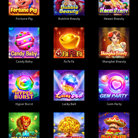
Fortune Pig
Bubble Beauty
Hawaii Beauty
Candy Baby
Fa Fa Fa
Shanghai Beauty
Hyper Burst
Lucky Ball
Gem Party