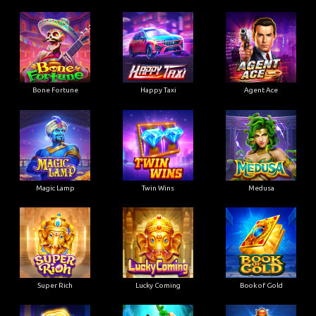
Bone Fortune
Happy Taxi
Agent Ace
Magic Lamp
Twin Wins
Medusa
Super Rich
Lucky Coming
Book of Gold