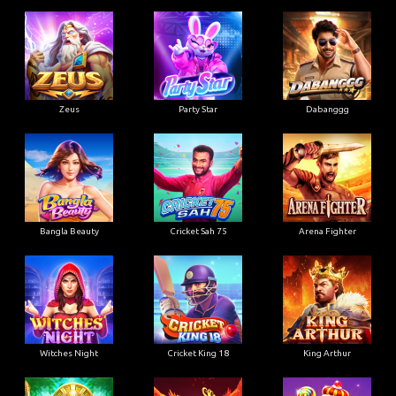
Zeus
Party Star
Dabanggg
Bangla Beauty
Cricket Sah 75
Arena Fighter
Witches Night
Cricket King 18
King Arthur