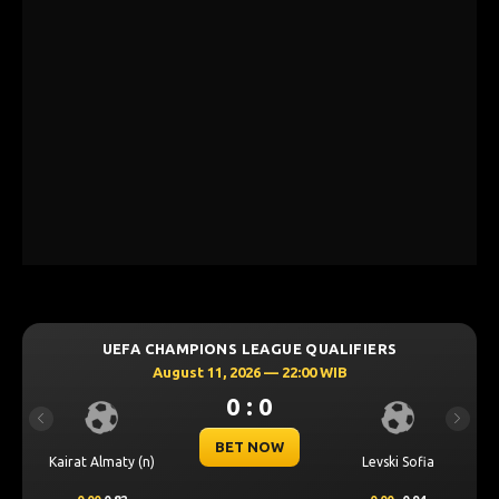
UEFA CHAMPIONS LEAGUE QUALIFIERS
August 11, 2026 — 22:00 WIB
0 : 0
Previous
Next
BET NOW
Kairat Almaty (n)
Levski Sofia