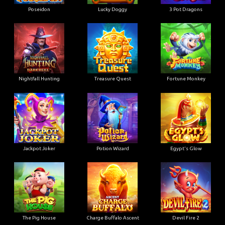
Poseidon
Lucky Doggy
3 Pot Dragons
Nightfall Hunting
Treasure Quest
Fortune Monkey
Jackpot Joker
Potion Wizard
Egypt's Glow
The Pig House
Charge Buffalo Ascent
Devil Fire 2