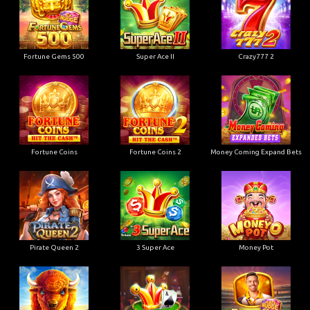
Fortune Gems 500
Super Ace II
Crazy777 2
Fortune Coins
Fortune Coins 2
Money Coming Expand Bets
Pirate Queen 2
3 Super Ace
Money Pot