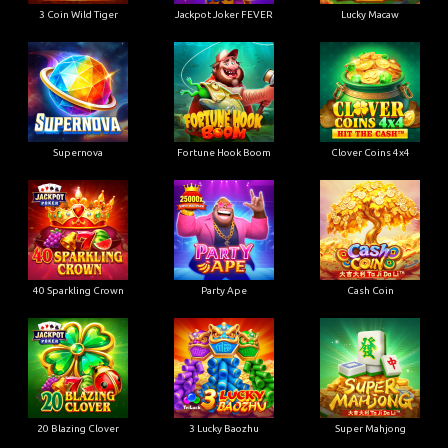
3 Coin Wild Tiger
Jackpot Joker FEVER
Lucky Macaw
Supernova
Fortune Hook Boom
Clover Coins 4x4
40 Sparkling Crown
Party Ape
Cash Coin
20 Blazing Clover
3 Lucky Baozhu
Super Mahjong