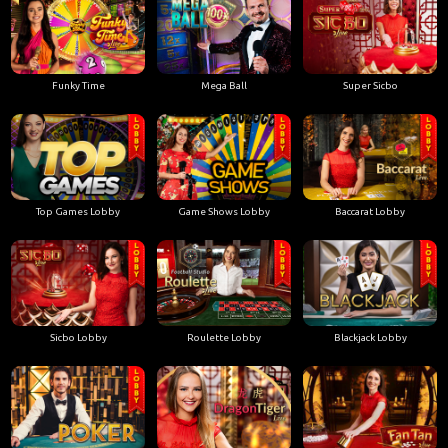
Funky Time
Mega Ball
Super Sicbo
Top Games Lobby
Game Shows Lobby
Baccarat Lobby
Sicbo Lobby
Roulette Lobby
Blackjack Lobby