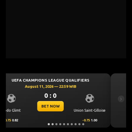
UEFA CHAMPIONS LEAGUE QUALIFIERS
August 12, 2026 — 02:00 WIB
0 : 0
Previous
Next
BET NOW
se
Lyon
Sparta Praha
1
0.86
-1
0.96