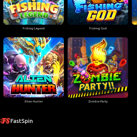
Fishing Legend
Fishing God
Alien Hunter
Zombie Party
FastSpin