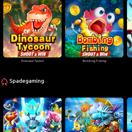
Dinosaur Tycoon
Bombing Fishing
Spadegaming