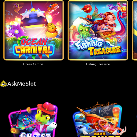
Ocean Carnival
Fishing Treasure
AskMeSlot