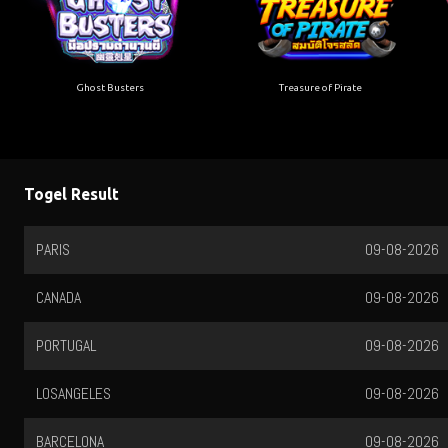
Ghost Busters
Treasure of Pirate
Togel Result
MANCHESTER
08-08-2026
SHANGHAI
08-08-2026
HOCHIMINH
08-08-2026
BANGKOK
08-08-2026
SINGAPORE
08-08-2026