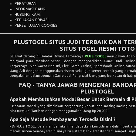
PERATURAN
INFORMASI BANK
HUBUNGI KAMI
KEBIJAKAN PRIVASI
PERSETUJUAN COOKIES
PLUSTOGEL SITUS JUDI TERBAIK DAN TER
SITUS TOGEL RESMI TOTO
Selamat datang di Bandar Online Terpercaya
PLUS TOGEL
merupakan Agen J
melayani para member besar dengan menghadirkan Game Judi Online p
Terpercaya, Slot Gacor Hari Ini, Live Game Casino, Sportsbook Online sam
Uang Asli dengan menggunakan sistem sekaligus server terbaik yang pern
pengalaman dalam bermain Game Judi Penghasil Uang yang berkesan di hati pa
FAQ - TANYA JAWAB MENGENAI BANDA
PLUSTOGEL
Apakah Membutuhkan Modal Besar Untuk Bermain di P
- Besaran modal yang dimainkan tergantung kebutuhan masing-masing pemain
bisa memulai Taruhan dengan menggunakan Uang Rp 20.000.
Apa Saja Metode Pembayaran Tersedia Disini ?
- Di PLUS TOGEL para member akan mendapatkan kemudahan dalam bertransa
macam sistem pembayaran disini yaitu sistem Bank Transfer dan Dompet Digital 