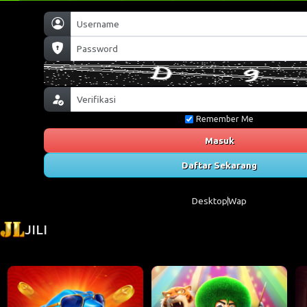
Remember Me
Masuk
Daftar Sekarang
Desktop
Wap
JILI