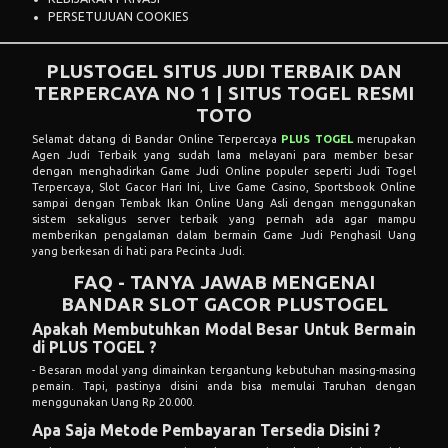
PERSETUJUAN COOKIES
PLUSTOGEL SITUS JUDI TERBAIK DAN
TERPERCAYA NO 1 | SITUS TOGEL RESMI
TOTO
Selamat datang di Bandar Online Terpercaya
PLUS TOGEL
merupakan
Agen Judi Terbaik yang sudah lama melayani para member besar
dengan menghadirkan Game Judi Online populer seperti Judi Togel
Terpercaya, Slot Gacor Hari Ini, Live Game Casino, Sportsbook Online
sampai dengan Tembak Ikan Online Uang Asli dengan menggunakan
sistem sekaligus server terbaik yang pernah ada agar mampu
memberikan pengalaman dalam bermain Game Judi Penghasil Uang
yang berkesan di hati para Pecinta Judi.
FAQ - TANYA JAWAB MENGENAI
BANDAR SLOT GACOR PLUSTOGEL
Apakah Membutuhkan Modal Besar Untuk Bermain
di PLUS TOGEL ?
- Besaran modal yang dimainkan tergantung kebutuhan masing-masing
pemain. Tapi, pastinya disini anda bisa memulai Taruhan dengan
menggunakan Uang Rp 20.000.
Apa Saja Metode Pembayaran Tersedia Disini ?