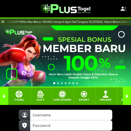
SLOT 100% ( Max Bonus 100.000 ) hanya di Agen Slot Tergacor PLUSTOGEL. Klaim Bonus Anda Sekarang
TOGEL
SLOT
LIVE CASINO
SPORT
ARCADE
SABU