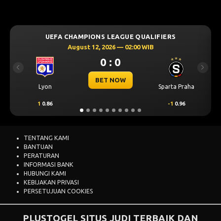
QUALIFIERS
UEFA CHAMPIONS LEAGUE QUALI
0 WIB
August 12, 2026 — 01:30 WIB
0 : 0
Previous
Next
BET NOW
Sparta Praha
SK Sturm Graz
-1
0.96
-0.5
0.95
TENTANG KAMI
BANTUAN
PERATURAN
INFORMASI BANK
HUBUNGI KAMI
KEBIJAKAN PRIVASI
PERSETUJUAN COOKIES
PLUSTOGEL SITUS JUDI TERBAIK DAN