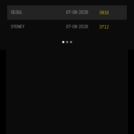
SEOUL
07-08-2026
3816
SYDNEY
07-08-2026
3712