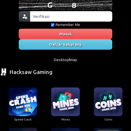
Remember Me
Masuk
Daftar Sekarang
Desktop
Wap
Hacksaw Gaming
Speed Crash
Mines
Coins