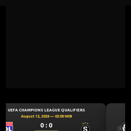
UEFA CHAMPIONS LEAGUE QUALIFIERS
August 12, 2026 — 01:30 WIB
0 : 0
Previous
Next