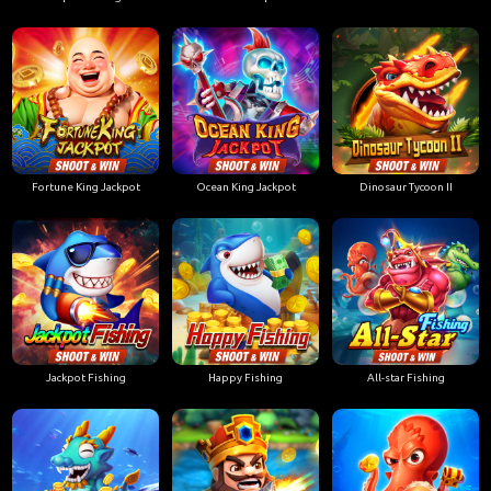
Fortune King Jackpot
Ocean King Jackpot
Dinosaur Tycoon II
Jackpot Fishing
Happy Fishing
All-star Fishing